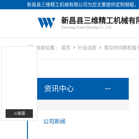
新昌县三维精工机械有限公司为您主要提供
定制钢辊
，
站
首
关
新昌县三维精工机械有
页
于
Xinchang Xinyu Bearing Co., Ltd
我
产
们
品
中
当前位置 :
首页
>
行业动态
>
常见的印刷机辊
新
心
闻
资
讯
联
系
资讯中心
方
式
AI客服
公司新闻