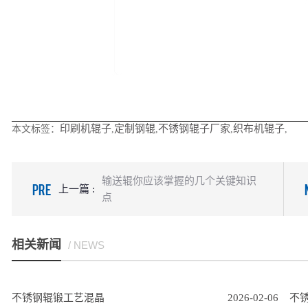
印刷机辊子
定制钢辊
不锈钢辊子厂家
织布机辊子
本文标签：
,
,
,
,
输送辊你应该掌握的几个关键知识
PRE
上一篇 :
点
相关新闻
/ NEWS
不锈钢辊锻工艺混晶
2026-02-06
不