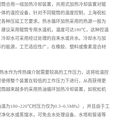
辊筒合用一组加热冷却装置，共用式加热冷却装置对辊
一体的温控设备，针对不同辊筒的温度控制，上海祝松
足各种压延工艺要求。热水循环加热采用的热源一般为
建议采用辊筒专用水温机，温度可达180℃，这种控温
，冷却水可采用经过处理的自来水或井水。冷却水与加
节约能源，工艺适应性广，在橡胶、塑料或像素混合材
用热水作为传热媒介就需要较高的工作压力，这将给温控
可使得整个装置在较低的工作压力下进行，从而获得更
辊筒越来越多的采用热油循环加热冷却装置，如祝松机
0~220℃时压力仅为0.3~0.5MPa），并且由于工
要净化水或蒸馏水，可免去水处理设备、水塔和管道等