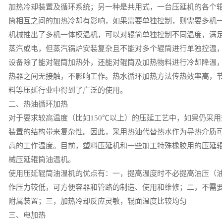
加热冷却装置及循环系统；另一种是共用式，一台压延机的各个
筒相互之间的加热冷却有影响，如果需要单独控制，则需要多机
机械推出了多机一体模温机，可以对辊筒单独控制不同温度，满
蒸汽或电，但蒸汽锅炉安装复杂且不能对多个辊筒进行单独控温，
设备除了能对辊筒加热外，还能对辊筒及加热物料进行冷却降温
热器之间无接触，不影响工作。热水循环加热方法传热效率高，
料等压延行业中得到了广泛的使用。
二、热油循环加热
对于要求较高温度（比如150℃以上）的压延工艺中，如果仍采
装置的结构带来复杂性。因此，采用热油代替热水作为导热介质
高的工作温度。目前，塑料压延机和一些加工特殊橡胶用的压延
械压延辊筒油温机。
使用压延辊筒油温机的优点有：一，提高温度时不必提高油压（油温为18
作压力较低，可方便容器和管路的制造、使用和维修；二，不需
附属装置；三，加热冷却反应灵敏，辊面温度比较均匀
三、电加热