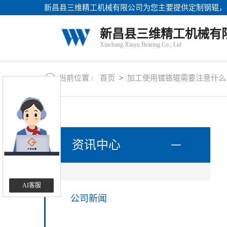
新昌县三维精工机械有限公司为您主要提供
定制钢辊
，
站
首
关
新昌县三维精工机械有
页
于
Xinchang Xinyu Bearing Co., Ltd
我
产
们
品
中
当前位置 :
首页
>
加工使用镀铬辊需要注意什么
新
心
闻
资
讯
联
系
资讯中心
方
式
AI客服
公司新闻