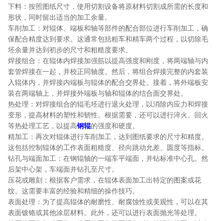
下料：按照图纸尺寸，使用切割设备将原材料切割成所需的长度和
形状，同时留出适当的加工余量。
车削加工：对辊体、端板和轴等部件的配合部位进行车削加工，确
保配合精度达到要求。这通常包括粗车和精车两个过程，以切除毛
坯余量并达到初步的尺寸和粗糙度要求。
焊接组合：在辊体内焊接加强筋以提高强度和刚度，将两端轴与内
套管焊接在一起，并校正同轴度。然后，将组合焊接完整的内套装
入辊体内，并焊接内端板与辊体的配合交界处。接着，将外端板安
装在两端轴上，并焊接外端板与轴和辊体的结合面交界处。
热处理：对焊接组合的辊毛坯进行退火处理，以消除内应力和焊接
变形，提高材料的塑性和韧性。根据需要，还可以进行淬火、回火
等热处理工艺，以提高
钢辊
的强度和硬度。
精加工：再次对辊体进行车削加工，达到图纸要求的尺寸和精度。
这包括控制辊体的工作表面粗糙度、径向跳动允差、圆度等指标。
钻孔与端面加工：在钢辊轴的一端车平端面，并钻标准中心孔。然
后架中心架，车端面并钻孔至尺寸。
压花或雕刻：根据客户需求，在辊体表面加工出特定的图案或花
纹。这需要丰富的经验和精细的操作技巧。
表面处理：为了提高辊体的耐磨性、耐腐蚀性或美观性，可以在其
表面镀铬或其他涂层材料。此外，还可以进行表面抛光等处理。