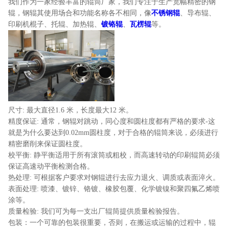
我们作为一家经验丰富的辊筒厂家，我们专注于生产宽幅精密的钢
辊，钢辊其使用场合和功能名称各不相同，像
不锈钢辊
、导布辊、
印刷机棍子、托辊、加热辊、
镀铬辊
、
瓦楞辊
等。
尺寸: 最大直径1.6 米，长度最大12 米。
精度保证: 通常，钢辊对跳动，同心度和圆柱度都有严格的要求-这
就是为什么要达到0.02mm圆柱度，对于合格的辊筒来说，必须进行
精密磨削来保证圆柱度。
校平衡: 静平衡适用于所有滚筒或粗校，而高速转动的印刷辊筒必须
保证高速动平衡检测合格。
热处理: 可根据客户要求对钢辊进行去应力退火、调质或表面淬火。
表面处理: 喷漆、镀锌、铬镀、橡胶包覆、化学镀镍和聚四氟乙烯喷
涂等。
质量检验: 我们可为每一支出厂辊筒提供质量检验报告。
包装：一个可靠的包装很重要，否则，在搬运或运输的过程中，辊