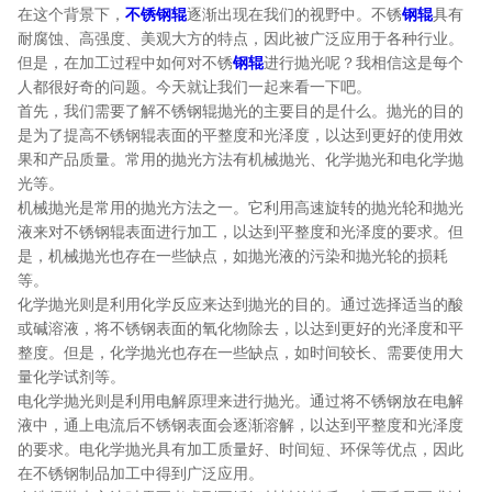
在这个背景下，
不锈钢辊
逐渐出现在我们的视野中。不锈
钢辊
具有
耐腐蚀、高强度、美观大方的特点，因此被广泛应用于各种行业。
但是，在加工过程中如何对不锈
钢辊
进行抛光呢？我相信这是每个
人都很好奇的问题。今天就让我们一起来看一下吧。
首先，我们需要了解不锈钢辊抛光的主要目的是什么。抛光的目的
是为了提高不锈钢辊表面的平整度和光泽度，以达到更好的使用效
果和产品质量。常用的抛光方法有机械抛光、化学抛光和电化学抛
光等。
机械抛光是常用的抛光方法之一。它利用高速旋转的抛光轮和抛光
液来对不锈钢辊表面进行加工，以达到平整度和光泽度的要求。但
是，机械抛光也存在一些缺点，如抛光液的污染和抛光轮的损耗
等。
化学抛光则是利用化学反应来达到抛光的目的。通过选择适当的酸
或碱溶液，将不锈钢表面的氧化物除去，以达到更好的光泽度和平
整度。但是，化学抛光也存在一些缺点，如时间较长、需要使用大
量化学试剂等。
电化学抛光则是利用电解原理来进行抛光。通过将不锈钢放在电解
液中，通上电流后不锈钢表面会逐渐溶解，以达到平整度和光泽度
的要求。电化学抛光具有加工质量好、时间短、环保等优点，因此
在不锈钢制品加工中得到广泛应用。