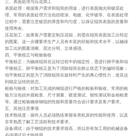
三、表面处理与压花加工
表面处理：根据客户需求和辊筒的用途，进行表面抛光和镀层处
理。常用的表面处理方法包括喷涂、电镀、化学镀等。在表面处理
过程中，需要注意镀层的厚度和均匀度，以保证辊筒表面的质量和
使用寿命。
压花加工：如果客户需要定制压花辊，则需在辊筒表面加工出特定
的图案。这一步骤要求生产人员有丰富的经验和技术水平，以确保
加工出的图案清晰、层次分明、立体感强。
四、平衡校正与检验验收
平衡校正：为确保辊筒在运转过程中的稳定性，需进行静平衡和动
平衡校正。静平衡校正是为了消除辊筒在静止状态下的偏转现象；
动平衡校正则是为了消除辊筒在旋转时产生的离心惯性力，使其达
到稳定运转的状态。
检验与验收：对加工完成的钢辊进行严格的检验和验收。常用的检
验方法包括外观检查、尺寸测量、硬度测试、韧性测试和金相检查
等。通过检验确保钢辊的性能和质量符合设计要求及客户要求。
五、其他注意事项
技术熟练度：操作人员必须熟练掌握各类机床的性能和使用，以及
非常熟悉了解工艺流程和技术要求。
设备调试：由于钢辊的技术要求很高，所以所有加工用的机械设备
必须调试后才能使用。