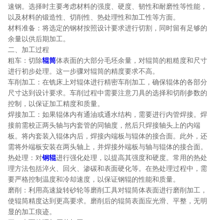
速钢。选择时主要考虑材料的强度、硬度、韧性和耐磨性等性能，
以及材料的锻造性、切削性、热处理性和加工性等方面。
材料准备：将选定的钢材按照设计要求进行切割，同时留有足够的
余量以供后期加工。
二、加工过程
粗车：切除
辊筒
体表面的大部分毛坯余量，对辊筒的粗糙度和尺寸
进行初步处理。这一步骤对辊筒的精度要求不高。
车削加工：在铣床上对辊体进行精密车削加工，确保辊体的各部分
尺寸达到设计要求。车削过程中需要注意刀具的选择和切削参数的
控制，以保证加工精度和质量。
焊接加工：如果辊体内有通油或通水结构，需要进行内管焊接。焊
接前需校正两头轴与内套管的同轴度，然后只焊接轴头上的内端
板。将内套装入辊体内后，焊接内端板与辊体的接合面。此外，还
需将外端板安装在两头轴上，并焊接外端板与轴与辊体的接合面。
热处理：对
钢辊
进行强化处理，以提高其强度和硬度。常用的热处
理方法包括淬火、回火、渗碳和表面硬化等。在热处理过程中，需
要严格控制温度和冷却速度，以保证钢辊的性能和质量。
磨削：利用高速旋转砂轮等磨削工具对辊筒体表面进行磨削加工，
使辊筒精度达到更高要求。磨削后的辊筒表面应光滑、平整，无明
显的加工痕迹。