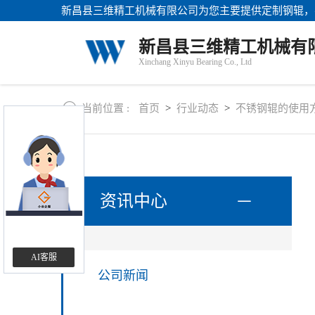
新昌县三维精工机械有限公司为您主要提供
定制钢辊
，
站
首
关
新昌县三维精工机械有
页
于
Xinchang Xinyu Bearing Co., Ltd
我
产
们
品
中
当前位置 :
首页
>
行业动态
>
不锈钢辊的使用
新
心
闻
资
讯
联
系
资讯中心
方
式
AI客服
公司新闻